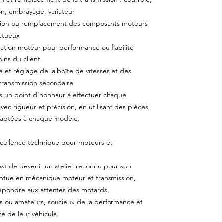
on, embrayage, variateur
n ou remplacement des composants moteurs
ctueux
on moteur pour performance ou fiabilité
oins du client
t réglage de la boîte de vitesses et des
transmission secondaire
 un point d’honneur à effectuer chaque
avec rigueur et précision, en utilisant des pièces
daptées à chaque modèle.
xcellence technique pour moteurs et
est de devenir un atelier reconnu pour son
intue en mécanique moteur et transmission,
épondre aux attentes des motards,
ls ou amateurs, soucieux de la performance et
té de leur véhicule.