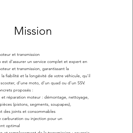
Mission
teur et transmission
 est d’assurer un service complet et expert en
eur et transmission, garantissant la
a fiabilité et la longévité de votre véhicule, qu’il
n scooter, d’une moto, d’un quad ou d’un SSV.
oncrets proposés :
t réparation moteur : démontage, nettoyage,
pièces (pistons, segments, soupapes),
 des joints et consommables
rburation ou injection pour un
nt optimal
et remplacement de la transmission : courroie,