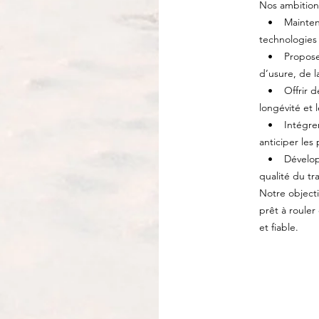
Nos ambition
• Maintenir
technologies
• Proposer d
d’usure, de l
• Offrir des
longévité et 
• Intégrer 
anticiper les
• Développer
qualité du tra
Notre objecti
prêt à roule
et fiable.