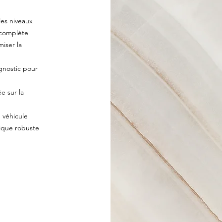
es niveaux
f complète
iser la
nostic pour
 sur la
n véhicule
nique robuste