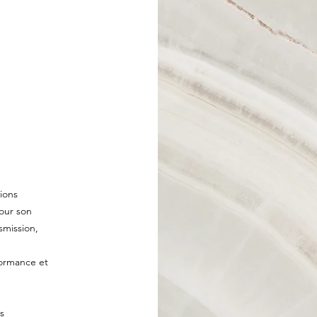
ions
pour son
smission,
,
formance et
s