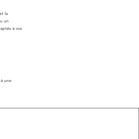
et la
ou un
daptés à vos
e à une