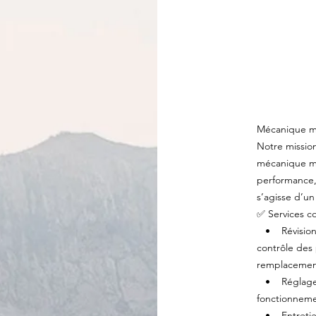
Mécanique mo
Notre mission
mécanique mot
performance, l
s’agisse d’u
✅ Services c
• Révision e
contrôle des 
remplacement
• Réglage ca
fonctionneme
• Entretien 