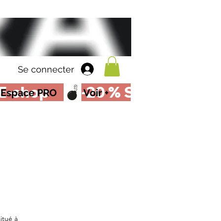
Se connecter
Espace PRO
Voir +
itué à