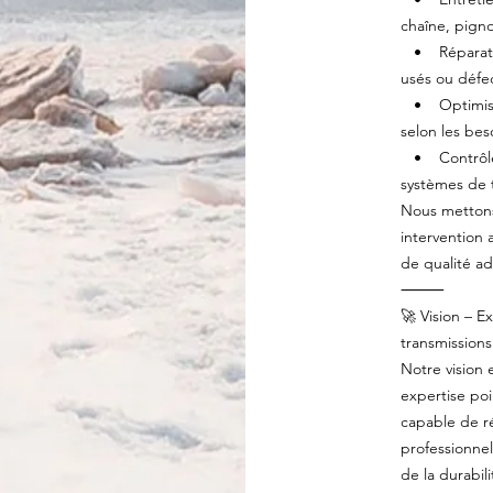
chaîne, pign
• Réparatio
usés ou défe
• Optimisati
selon les bes
• Contrôle e
systèmes de 
Nous mettons
intervention 
de qualité a
⸻
🚀 Vision – E
transmissions
Notre vision 
expertise po
capable de r
professionne
de la durabili