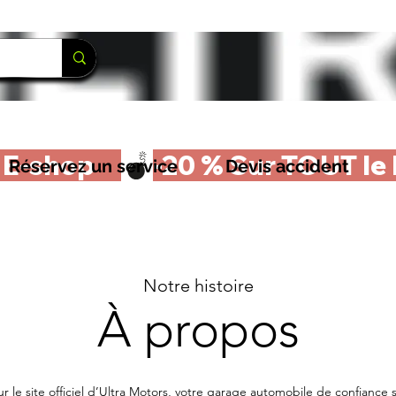
-shop     
Réservez un service
Devis accident
Notre histoire
À propos
r le site officiel d’Ultra Motors, votre garage automobile de confiance s