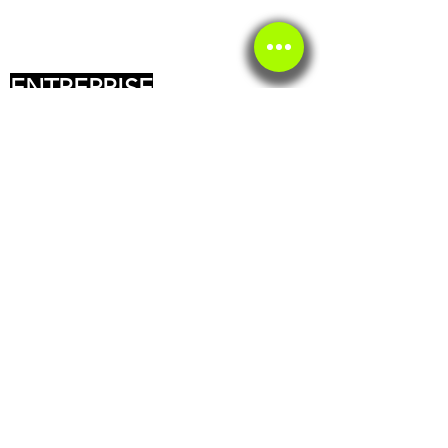
ENTREPRISE
Qui sommes nous ?
Recrutement
Devenir fournisseur
Créer un compte PRO
Expert contact
Press
C.G.V
Mentions légales
SERVICE CLIENT
Service client