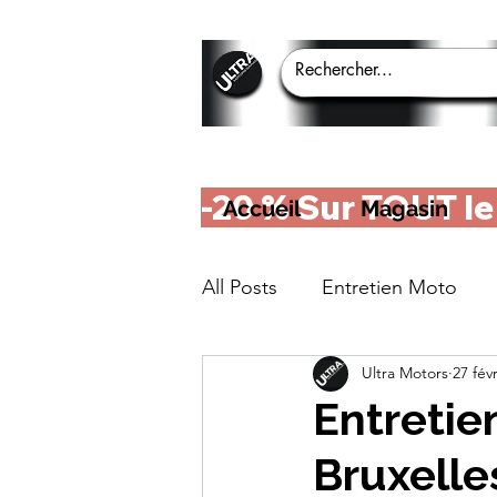
-20 % Sur TOUT le E
Accueil
Magasin
All Posts
Entretien Moto
Ultra Motors
27 fév
Entretien
Bruxelle