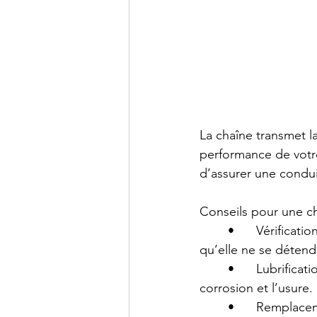
La chaîne transmet la
performance de votre 
d’assurer une condui
Conseils pour une ch
	•	Vérification de la tension : Idéalement, contrôlez-la tous les 1 000 km pour éviter 
qu’elle ne se détend
	•	Lubrification : Appliquez un lubrifiant spécifique pour chaîne afin de prévenir la 
corrosion et l’usure.
	•	Remplacement du kit chaîne : En moyenne, il est recommandé de le changer tous 