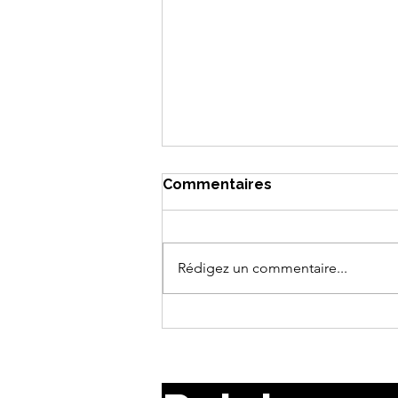
Commentaires
Rédigez un commentaire...
Guide pratique pour le
dépannage rapide quad à
Bruxelles