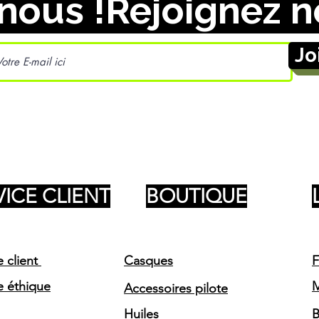
nous !
Jo
VICE CLIENT
BOUTIQUE
e client
Casques
F
e éthique
Accessoires pilote
Huiles