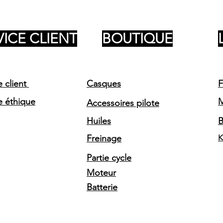
VICE CLIENT
BOUTIQUE
e client
Casques
F
e éthique
Accessoires pilote
Huiles
Freinage
K
Partie cycle
Moteur
Batterie