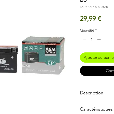
SKU : 8717101018538
Prix
29,99 €
Quantité
*
Ajouter au panie
Com
Description
SPÉCIFICATIONS T
Caractéristiques
Volt (V): 12