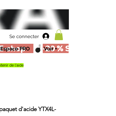
Se connecter
Espace PRO
Voir +
tenir de l'aide
 paquet d'acide YTX4L-