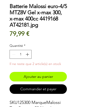
Batterie Malossi euro-4/5
MTZ8V Gel x-max 300,
x-max 400cc 4419168
AT42181.jpg
Prix
79,99 €
Quantité
*
Il ne reste que 2 article(s) en stock
Ajouter au panier
Commander et payer
SKU125300 MarqueMalossi