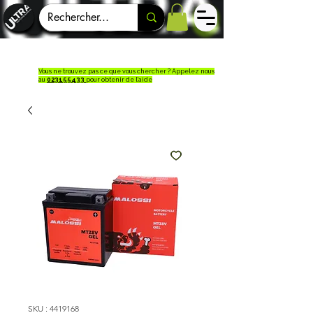
Vous ne trouvez pas ce que vous chercher ? Appelez nous
au
023155433
pour obtenir de l'aide
SKU : 4419168