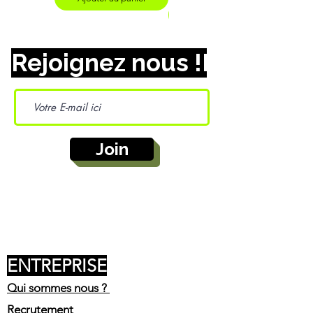
Ajouter au panier
Rejoignez nous !
Join
ENTREPRISE
Qui sommes nous ?
Recrutement