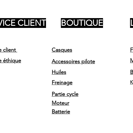
VICE CLIENT
BOUTIQUE
e client
Casques
F
e éthique
Accessoires pilote
Huiles
Freinage
K
Partie cycle
Moteur
Batterie