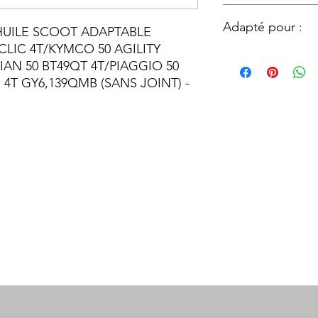
Vendu et distribué 
Adapté pour :
Garage
UILE SCOOT ADAPTABLE
576, Chaussée de Lou
-CLIC 4T/KYMCO 50 AGILITY
IAN 50 BT49QT 4T/PIAGGIO 50
Const
Modè
ructe
le
 4T GY6,139QMB (SANS JOINT) -
ur
BAO
BT49
TIAN
QT
HON
NH
DA
LEAD
KYM
AGILI
CO
TY
NOR
RAZZ
AUT
O
O
PEUG
KISBE