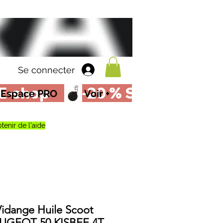
Se connecter
Espace PRO
Voir +
tenir de l'aide
idange Huile Scoot
EUGEOT 50 KISBEE 4T,