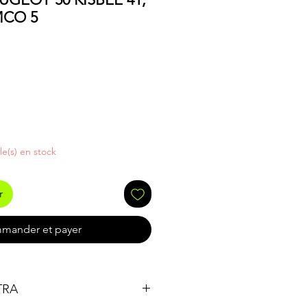
MCO 5
cle(s) en stock
r
mander et payer
LTRA