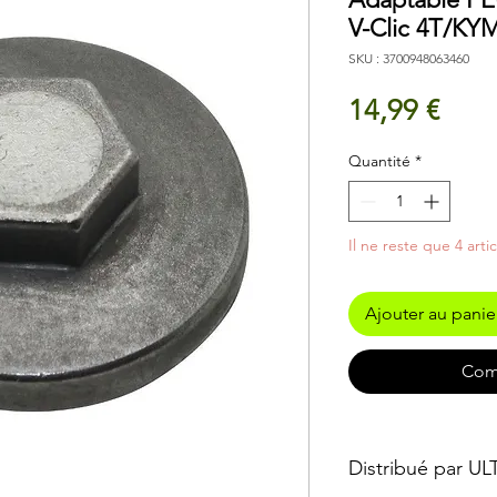
V-Clic 4T/KY
SKU : 3700948063460
Prix
14,99 €
Quantité
*
Il ne reste que 4 arti
Ajouter au panie
Com
Distribué par U