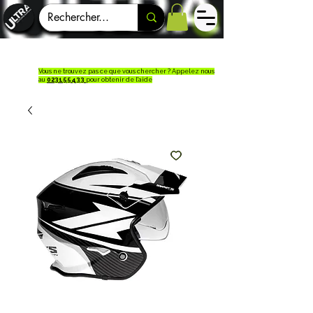
Vous ne trouvez pas ce que vous chercher ? Appelez nous
au
023155433
pour obtenir de l'aide