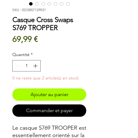
SKU : 0233857129031
Casque Cross Swaps
S769 TROPPER
Prix
69,99 €
Quantité
*
Il ne reste que 2 article(s) en stock
Ajouter au panier
Commander et payer
Le casque S769 TROOPER est
essentiellement orienté sur la