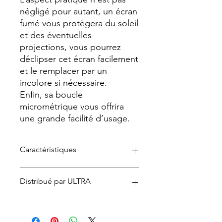
négligé pour autant, un écran
fumé vous protègera du soleil
et des éventuelles
projections, vous pourrez
déclipser cet écran facilement
et le remplacer par un
incolore si nécessaire.
Enfin, sa boucle
micrométrique vous offrira
une grande facilité d’usage.
Caractéristiques
Distribué par ULTRA
Type de casque
Jet
Type de coque
Vendu et distribué en B2C et B2B par
Coque en polycarbonate ABS
ULTRA motors Garage