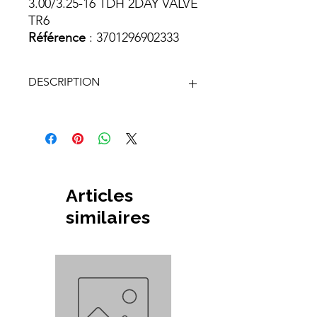
3.00/3.25-16 TDH 2DAY VALVE
TR6
Référence
: 3701296902333
DESCRIPTION
CHAMBRE A AIR 16'' 3.00/3.25-16
TDH 2DAY
VALVE TR6
Articles
similaires