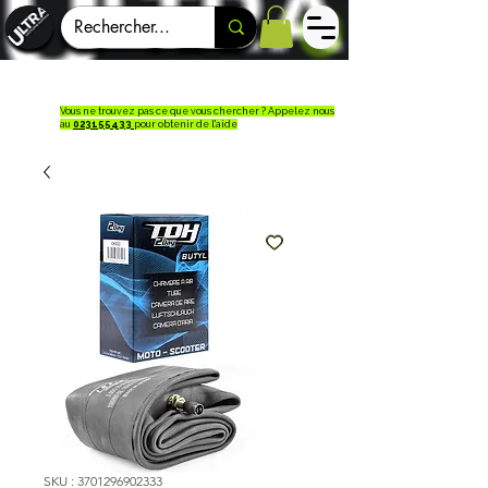
Vous ne trouvez pas ce que vous chercher ? Appelez nous
au
023155433
pour obtenir de l'aide
SKU : 3701296902333