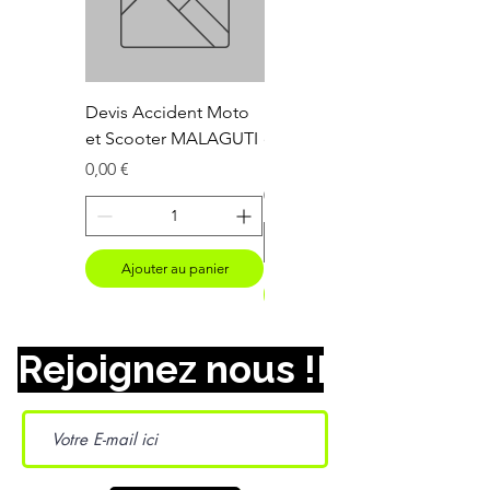
Devis Accident Moto
Devis Accident Moto
et Scooter MALAGUTI
et Scooter
LAMBRETTA
Prix
0,00 €
Prix
0,00 €
Ajouter au panier
Ajouter au panier
Rejoignez nous !