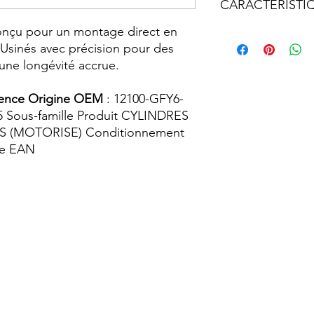
CARACTERISTI
ructe
le
ur
conçu pour un montage direct en
Nom du Produit
 Usinés avec précision pour des
SCO
152
une longévité accrue.
OT
QMI
Nom du Produit As
s
CHIN
rence Origine OEM
: 12100-GFY6-
OIS
Utilisation du Produ
85 Sous-famille Produit CYLINDRES
SCO
GY6
Diamètre
RS (MOTORISE) Conditionnement
OT
de EAN
CHIN
Matière
OIS
Référence Origine
Piston Associé
Sous-famille Produi
Famille produit
Conditionnement