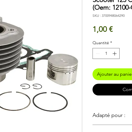
(Oem: 12100
SKU : 3700948064290
Prix
1,00 €
Quantité
*
Ajouter au panie
Com
Adapté pour :
Const
Modè