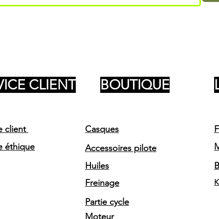
VICE CLIENT
BOUTIQUE
e client
Casques
F
e éthique
Accessoires pilote
Huiles
Freinage
K
Partie cycle
Moteur