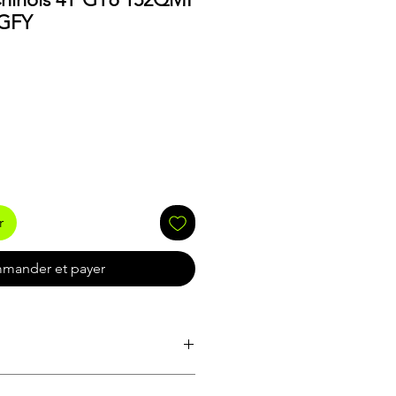
-GFY
r
mander et payer
Cylin
De
A
Divers