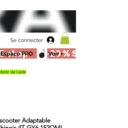
Se connecter
Espace PRO
Voir +
tenir de l'aide
iscooter Adaptable
Chinois 4T GY6 152QMI