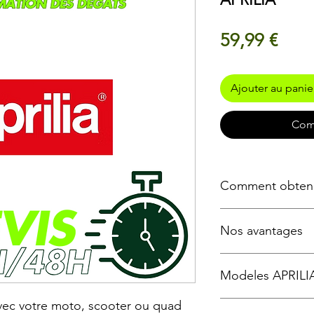
Prix
59,99 €
Ajouter au panie
Com
Comment obtenir
Etape
Nos avantages
1
Devis precis
avec 
Modeles APRILIA
Traitement rapide
Document accept
vec votre moto, scooter ou quad
d'assurance
Nous realisons des d