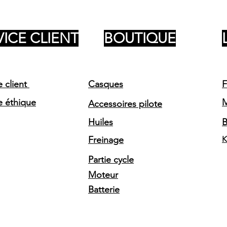
VICE CLIENT
BOUTIQUE
e client
Casques
F
e éthique
Accessoires pilote
Huiles
Freinage
K
Partie cycle
Moteur
Batterie