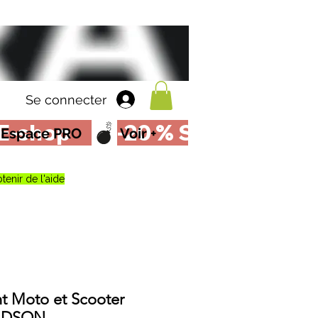
Se connecter
Espace PRO
Voir +
tenir de l'aide
t Moto et Scooter
IDSON