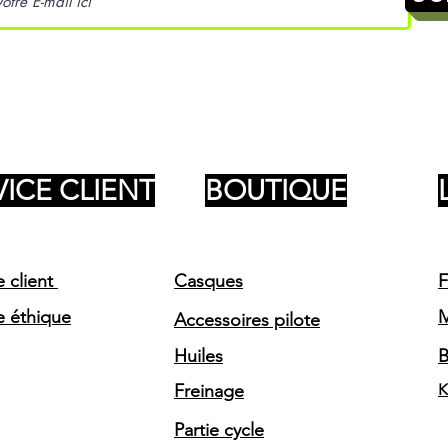
VICE CLIENT
BOUTIQUE
e client
Casques
F
e éthique
Accessoires pilote
Huiles
Freinage
K
Partie cycle