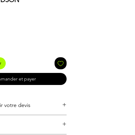
r
mander et payer
 votre devis
Action
Resultat
Prenez rendez-
Creneau