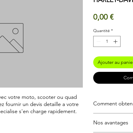
Prix
0,00 €
Quantité
*
Ajouter au panie
Com
vec votre moto, scooter ou quad
Comment obtenir
z fournir un devis detaille a votre
pecialise s'en charge rapidement.
Etape
Nos avantages
1