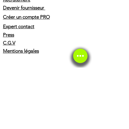
la reparation de motos et scooters
Devenir fournisseur
HUSQVARNA. Une fois le devis
approuve par votre assurance, nous
Créer un compte PRO
pouvons effectuer les reparations
Expert contact
avec des pieces d'origine ou
adaptables.
Press
C.G.V
Mentions légales
SERVICE CLIENT
Service client
Service éthique
BOUTIQUE
Casques