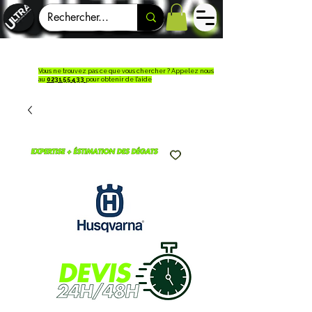
Vous ne trouvez pas ce que vous chercher ? Appelez nous
au
023155433
pour obtenir de l'aide