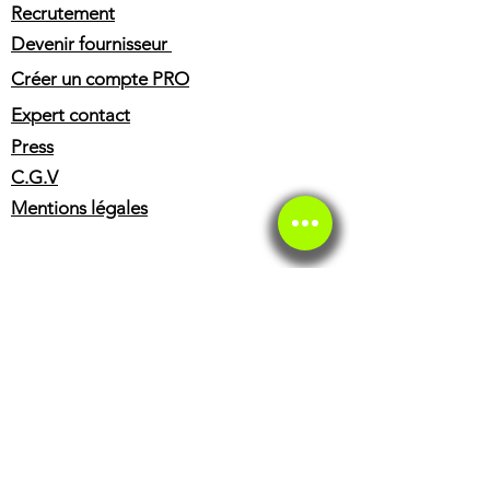
la reparation de motos et scooters
Recrutement
ORCAL. Une fois le devis approuve
Devenir fournisseur
par votre assurance, nous pouvons
effectuer les reparations avec des
Créer un compte PRO
pieces d'origine ou adaptables.
Expert contact
Press
C.G.V
Mentions légales
SERVICE CLIENT
Service client
Service éthique
BOUTIQUE
Casques