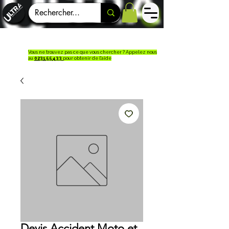
Vous ne trouvez pas ce que vous chercher ? Appelez nous
au
023155433
pour obtenir de l'aide
Devis Accident Moto et