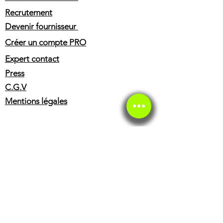
la reparation de motos et scooters
Recrutement
VMOTO. Une fois le devis approuve
Devenir fournisseur
par votre assurance, nous pouvons
effectuer les reparations avec des
Créer un compte PRO
pieces d'origine ou adaptables.
Expert contact
Press
C.G.V
Mentions légales
SERVICE CLIENT
Service client
Service éthique
BOUTIQUE