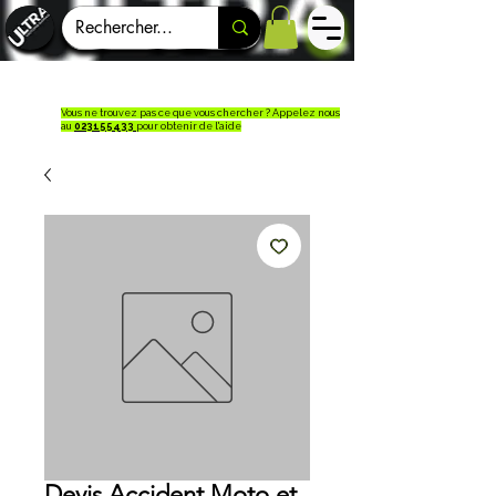
Vous ne trouvez pas ce que vous chercher ? Appelez nous
au
023155433
pour obtenir de l'aide
Devis Accident Moto et