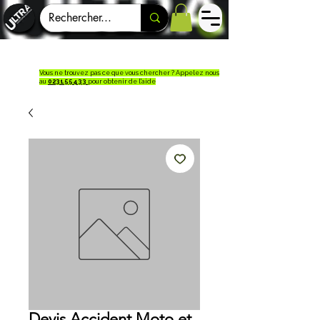
Vous ne trouvez pas ce que vous chercher ? Appelez nous
au
023155433
pour obtenir de l'aide
Devis Accident Moto et