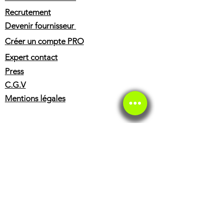
la reparation de motos et scooters
Recrutement
ZONGSHEN. Une fois le devis
Devenir fournisseur
approuve par votre assurance, nous
pouvons effectuer les reparations
Créer un compte PRO
avec des pieces d'origine ou
Expert contact
adaptables.
Press
C.G.V
Mentions légales
SERVICE CLIENT
Service client
Service éthique
BOUTIQUE