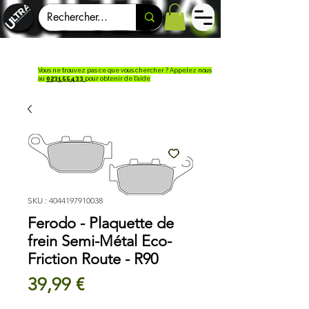
Vous ne trouvez pas ce que vous chercher ? Appelez nous
au
023155433
pour obtenir de l'aide
SKU : 4044197910038
Ferodo - Plaquette de
frein Semi-Métal Eco-
Friction Route - R90
Prix
39,99 €