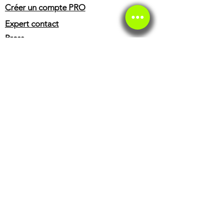
Créer un compte PRO
Expert contact
Press
C.G.V
Mentions légales
SERVICE CLIENT
Service client
Service éthique
BOUTIQUE
Casques
Accessoires pilote
Huiles