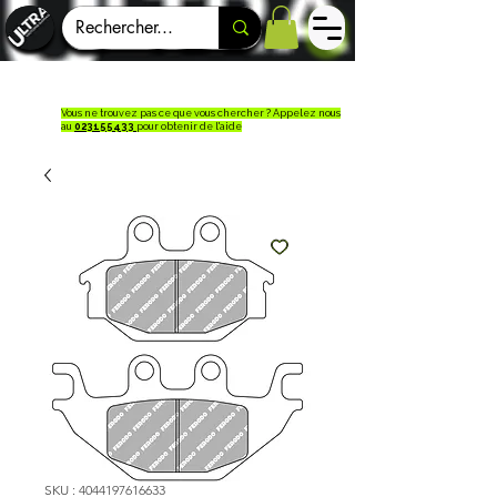
Vous ne trouvez pas ce que vous chercher ? Appelez nous
au
023155433
pour obtenir de l'aide
SKU : 4044197616633