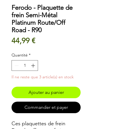
Ferodo - Plaquette de
frein Semi-Métal
Platinum Route/Off
Road - R90
Prix
44,99 €
Quantité
*
Il ne reste que 3 article(s) en stock
Ajouter au panier
Commander et payer
Ces plaquettes de frein