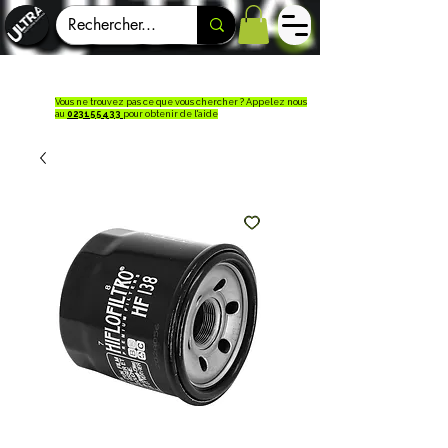
Vous ne trouvez pas ce que vous chercher ? Appelez nous
au
023155433
pour obtenir de l'aide