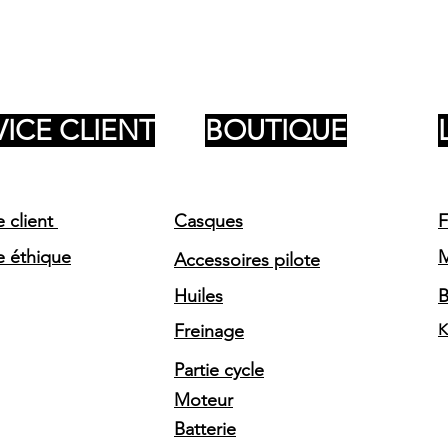
VICE CLIENT
BOUTIQUE
e client
Casques
F
e éthique
Accessoires pilote
Huiles
Freinage
K
Partie cycle
Moteur
Batterie