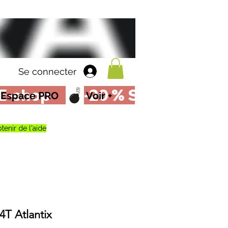
Se connecter
Espace PRO
Voir +
tenir de l'aide
4T Atlantix