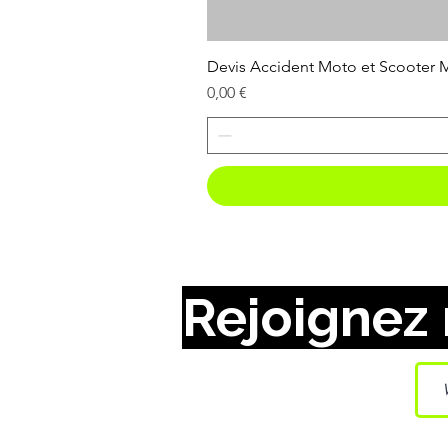
Devis Accident Moto et Scooter
Prix
0,00 €
Rejoignez 