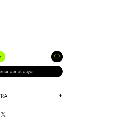
r
mander et payer
LTRA
en B2C et B2B par ULTRA motors
vain 1030 Bruxelles, Belgique