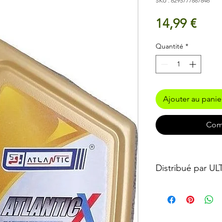
SKU : 6295777887846
Prix
14,99 €
Quantité
*
Ajouter au panie
Com
Distribué par U
Vendu et distribué 
Garage
576, Chaussée de Lou