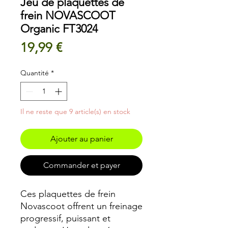
Jeu de plaquettes de
frein NOVASCOOT
Organic FT3024
Prix
19,99 €
Quantité
*
Il ne reste que 9 article(s) en stock
Ajouter au panier
Commander et payer
Ces plaquettes de frein
Novascoot offrent un freinage
progressif, puissant et