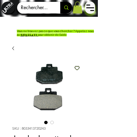
Vous ne trouvez pas ce que vous chercher ? Appelez nous
au
023155433
pour obtenir de l'aide
SKU : 8033413720243