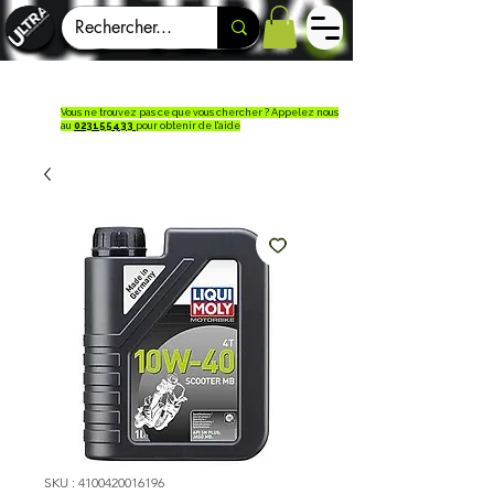
Vous ne trouvez pas ce que vous chercher ? Appelez nous
au
023155433
pour obtenir de l'aide
SKU : 4100420016196