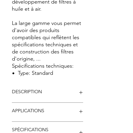
développement de filtres à
huile et à air.
La large gamme vous permet
d'avoir des produits
compatibles qui reflètent les
spécifications techniques et
de construction des filtres
d'origine, ...
Spécifications techniques:
Type: Standard
DESCRIPTION
Nypso est la marque RMS spécialisée
APPLICATIONS
dans la production et le
développement de filtres à huile et à
air. La large gamme vous permet
MARQUE
MODÈLE
CC
ANNÉES
SPÉCIFICATIONS
d'avoir des produits compatibles qui