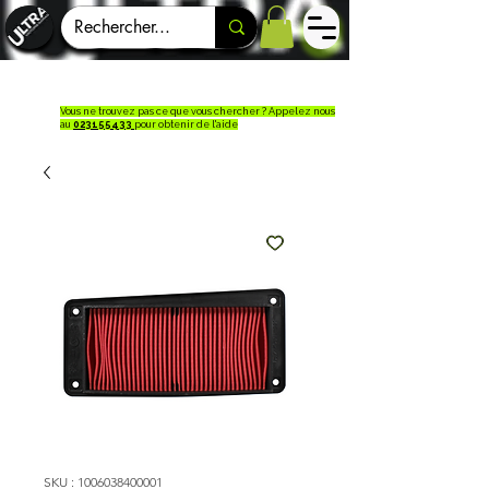
Vous ne trouvez pas ce que vous chercher ? Appelez nous
au
023155433
pour obtenir de l'aide
SKU : 1006038400001