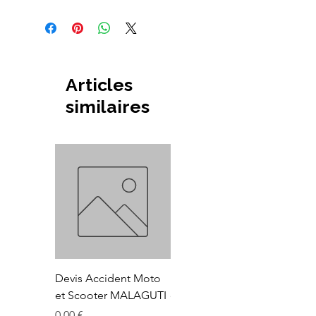
Longueur: 102.1
Largeur: 38.9
Epaisseur: 9.6
Articles
similaires
Devis Accident Moto
Devis Accident Moto
et Scooter MALAGUTI
et Scooter
LAMBRETTA
Prix
0,00 €