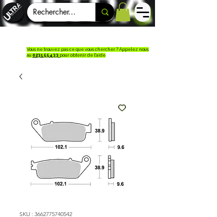
Vous ne trouvez pas ce que vous chercher ? Appelez nous
au
023155433
pour obtenir de l'aide
SKU : 3662775740542