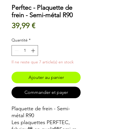
Perftec - Plaquette de
frein - Semi-métal R90
Prix
39,99 €
Quantité
*
Il ne reste que 7 article(s) en stock
Ajouter au panier
Commander et payer
Plaquette de frein - Semi-
métal R90
Les plaquettes PERFTEC,