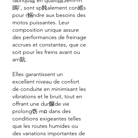
fabriqu饳 en qualit頧Semi-m
鴡l', sont sp飩alement con絥s
pour r鰯ndre aux besoins des
motos puissantes. Leur
composition unique assure
des performances de freinage
accrues et constantes, que ce
soit pour les freins avant ou
arri貥.
Elles garantissent un
excellent niveau de confort
de conduite en minimisant les
vibrations et le bruit, tout en
offrant une dur饠de vie
prolong饬 mꭥ dans des
conditions exigeantes telles
que les routes humides ou
des variations importantes de