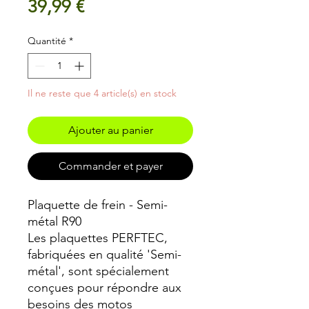
Prix
39,99 €
Quantité
*
Il ne reste que 4 article(s) en stock
Ajouter au panier
Commander et payer
Plaquette de frein - Semi-
métal R90
Les plaquettes PERFTEC,
fabriquées en qualité 'Semi-
métal', sont spécialement
conçues pour répondre aux
besoins des motos