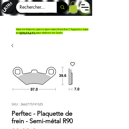
Vous ne trouvez pas ce que vous chercher ? Appelez nous
au
023155433
pour obtenir de l'aide
SKU : 3662775741525
Perftec - Plaquette de
frein - Semi-métal R90