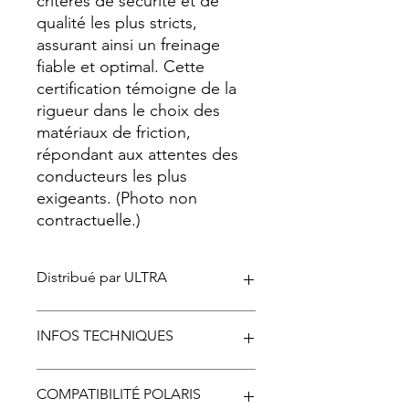
critères de sécurité et de
qualité les plus stricts,
assurant ainsi un freinage
fiable et optimal. Cette
certification témoigne de la
rigueur dans le choix des
matériaux de friction,
répondant aux attentes des
conducteurs les plus
exigeants. (Photo non
contractuelle.)
Distribué par ULTRA
Vendu et distribué en B2C et B2B par
INFOS TECHNIQUES
ULTRA motors Garage
576, Chaussée de Louvain 1030
Bruxelles, Belgique
Longueur: 97.0
COMPATIBILITÉ POLARIS
Largeur: 39.6