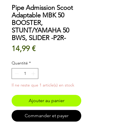
Pipe Admission Scoot
Adaptable MBK 50
BOOSTER,
STUNT/YAMAHA 50
BWS, SLIDER -P2R-
Prix
14,99 €
Quantité
*
Il ne reste que 1 article(s) en stock
Ajouter au panier
Commander et payer