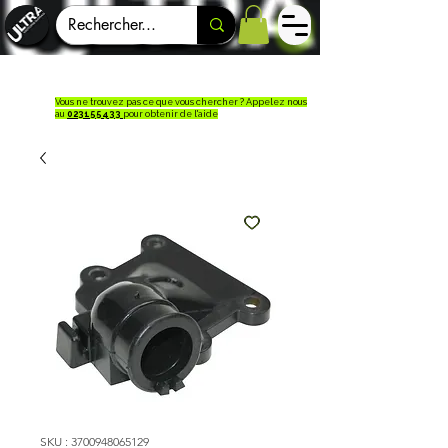
Vous ne trouvez pas ce que vous chercher ? Appelez nous
au
023155433
pour obtenir de l'aide
SKU : 3700948065129