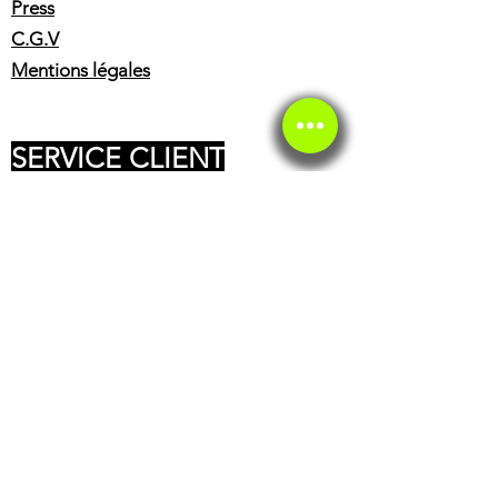
Press
C.G.V
Mentions légales
SERVICE CLIENT
Service client
Service éthique
BOUTIQUE
Casques
Accessoires pilote
Huiles
Freinage
Partie cycle