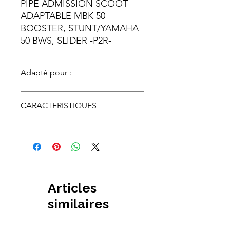
PIPE ADMISSION SCOOT
ADAPTABLE MBK 50
BOOSTER, STUNT/YAMAHA
50 BWS, SLIDER -P2R-
Adapté pour :
Constructeur
Modèle
Cylindrée
CARACTERISTIQUES
MBK
BOOSTER
50
Nom du Produit
PIPE
MBK
STUNT
50
D'ADMISSION
YAMAHA
BW'S
50
Nom du Produit
RACCORD
Associé
D'ADMISSION
Articles
YAMAHA
SLIDER
50
NG
Utilisation du
SCOOTER
similaires
Produit