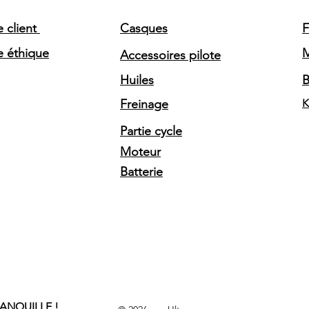
e client
Casques
F
e éthique
Accessoires pilote
Huiles
Freinage
K
Partie cycle
Moteur
Batterie
RANQUILLE !