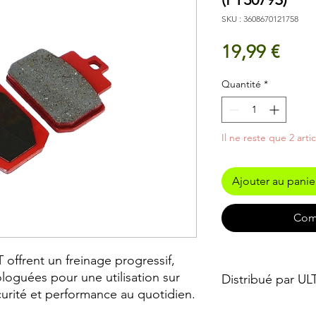
SKU : 3608670121758
Prix
19,99 €
Quantité
*
Il ne reste que 2 arti
Ajouter au panie
Com
 offrent un freinage progressif,
loguées pour une utilisation sur
Distribué par U
écurité et performance au quotidien.
Vendu et distribué 