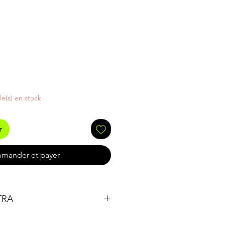
cle(s) en stock
r
mander et payer
LTRA
en B2C et B2B par ULTRA motors