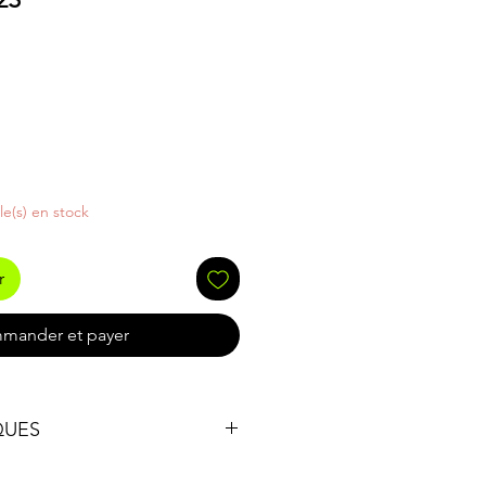
cle(s) en stock
r
mander et payer
QUES