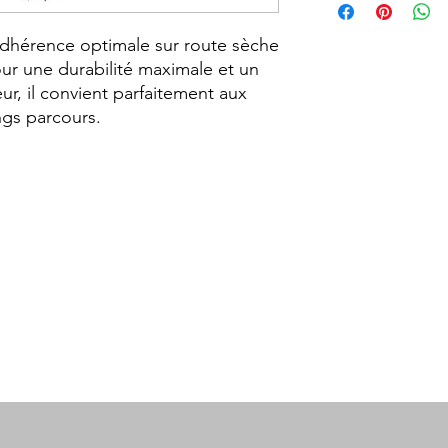
Nom du Produit
dhérence optimale sur route sèche
Nom du Produit As
r une durabilité maximale et un
ur, il convient parfaitement aux
Utilisation du Produ
ngs parcours.
Hauteur
Diamètre
Position
Discipline
Indice de Charge
Indice de Vitesse
Largeur
Sous-famille Produi