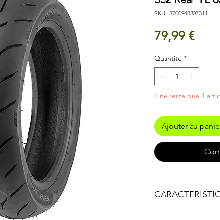
SKU : 3700948307311
Prix
79,99 €
Quantité
*
Il ne reste que 1 arti
Ajouter au panie
Com
CARACTERISTI
Caractéristiques