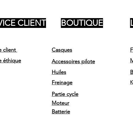
VICE CLIENT
BOUTIQUE
e client
Casques
F
e éthique
Accessoires pilote
Huiles
Freinage
K
Partie cycle
Moteur
Batterie