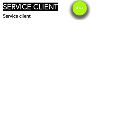
SERVICE CLIENT
Service client
Service éthique
BOUTIQUE
Casques
Accessoires pilote
Huiles
Freinage
Partie cycle
Moteur
Batterie
LIENS EXTERNES