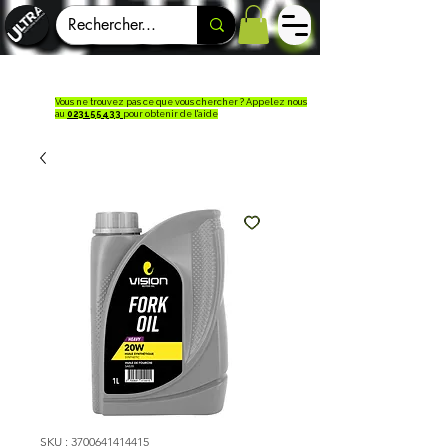
Vous ne trouvez pas ce que vous chercher ? Appelez nous
au
023155433
pour obtenir de l'aide
SKU : 3700641414415