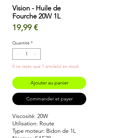
Vision - Huile de
Fourche 20W 1L
Prix
19,99 €
Quantité
*
Il ne reste que 1 article(s) en stock
Ajouter au panier
Commander et payer
Viscosité: 20W
Utilisation: Route
Type moteur: Bidon de 1L