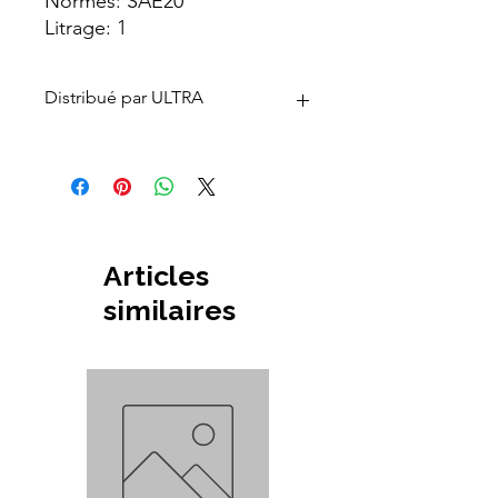
Normes: SAE20
Litrage: 1
Distribué par ULTRA
Vendu et distribué en B2C et B2B par
ULTRA motors Garage
576, Chaussée de Louvain 1030
Bruxelles, Belgique
Articles
similaires