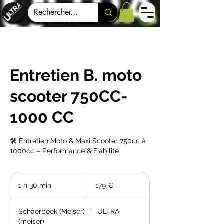
Entretien B. moto
scooter 750CC-
1000 CC
🛠️ Entretien Moto & Maxi Scooter 750cc à
1000cc – Performance & Fiabilité
179
euros
1 h 30 min
1
179 €
3
0
Schaerbeek (Meiser)
|
ULTRA
m
(meiser)