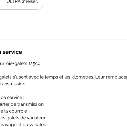
ULTRA (meiser)
u service
rroie+galets 125cc
 galets s'usent avec le temps et les kilometres. Leur remplac
ransmission.
e service :
rter de transmission
 la courroie
s galets de variateur
brayage et du variateur