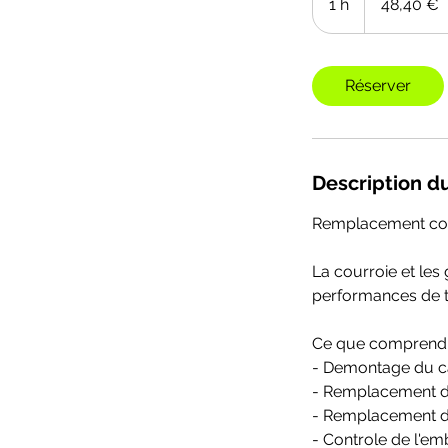
1 h
1
48,40 €
Réserver
Description d
Remplacement cou
La courroie et les
performances de t
Ce que comprend c
- Demontage du ca
- Remplacement de
- Remplacement de
- Controle de l'em