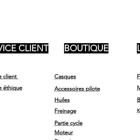
VICE CLIENT
BOUTIQUE
e client
Casques
F
e éthique
Accessoires pilote
Huiles
Freinage
K
Partie cycle
Moteur