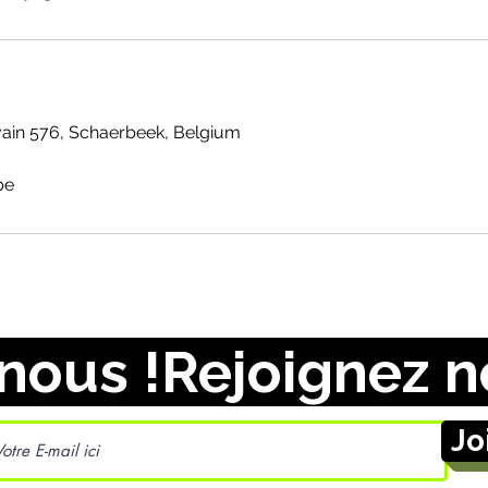
ain 576, Schaerbeek, Belgium
be
nous !
Jo