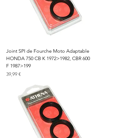
Joint SPI de Fourche Moto Adaptable
HONDA 750 CB K 1972>1982, CBR 600
F 1987>199
Prix
39,99 €