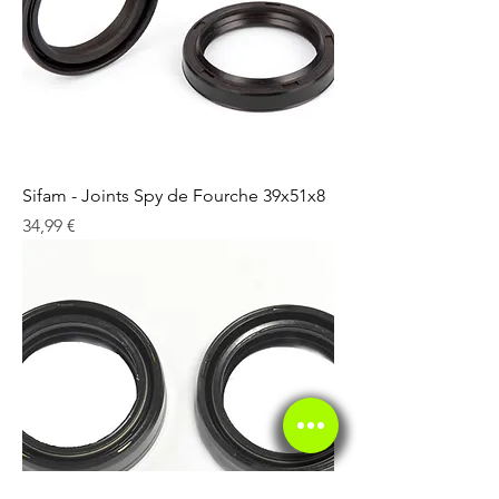
Sifam - Joints Spy de Fourche 39x51x8
Prix
34,99 €