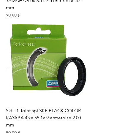
YAMAHA 41x53.1x 7.5 entretoise 3.4
mm
Prix
39,99 €
Skf - 1 Joint spi SKF BLACK COLOR
KAYABA 43 x 55.1x 9 entretoise 2.00
mm
Prix
59,99 €