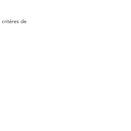
 critères de