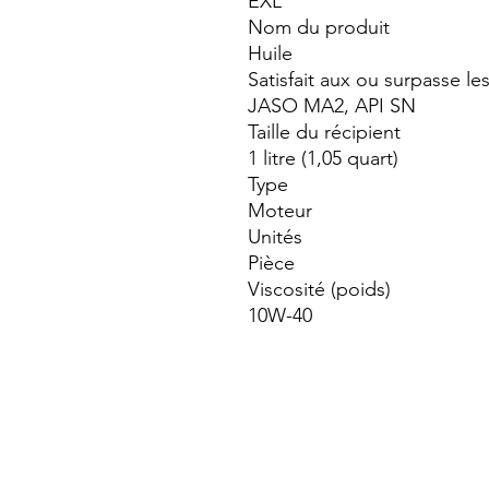
EXL
Nom du produit
Huile
Satisfait aux ou surpasse les
JASO MA2, API SN
Taille du récipient
1 litre (1,05 quart)
Type
Moteur
Unités
Pièce
Viscosité (poids)
10W-40